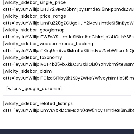
[wilcity_sidebar_single_price
atts='eyJuYW1lIjoiUHJlY2lvIMO6bmljbyIsImtleSI6InNpbmdsZV
[wilcity_sidebar_price_range
atts='eyJuYW1lIjoiUmFuZ28gZGUgcHJlY2lvcyIsImtleSI6InBy
[wilcity_sidebar_googlemap
atts='eyJuYW1lIjoiTWFwYSIsImtleSI6Im1hcCIsImljb24iOiJsYSBs
[wilcity_sidebar_woocommerce_booking
atts='eyJuYW1lIjoiTXkgUm9vbSIsImtleSI6Indvb2NvbW1lcmNlQ
[wilcity_sidebar_taxonomy
atts='eyJuYW1lIjoiVGF4b25vbXkiLCJrZXkiOiJ0YXhvbm9teSIsI
[wilcity_sidebar_claim
atts='eyJuYW1lIjoiTGlzdGFkbyBkZSByZWNsYW1vcyIsImtleSI6Im
[wilcity_google_adsense]
[wilcity_sidebar_related_listings
atts='eyJuYW1lIjoiUmVsYXRlZCBMaXN0aW5ncyIsImtleSI6InJlb