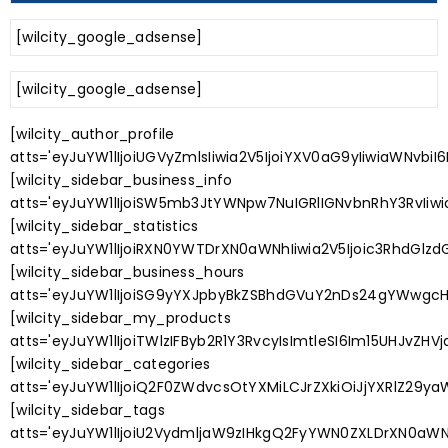
[wilcity_google_adsense]
[wilcity_google_adsense]
[wilcity_author_profile
atts='eyJuYW1lIjoiUGVyZmlsIiwia2V5IjoiYXV0aG9yIiwiaWNvbi
[wilcity_sidebar_business_info
atts='eyJuYW1lIjoiSW5mb3JtYWNpw7NuIGRlIGNvbnRhY3RvIiwia
[wilcity_sidebar_statistics
atts='eyJuYW1lIjoiRXN0YWTDrXN0aWNhIiwia2V5Ijoic3RhdGlzdG
[wilcity_sidebar_business_hours
atts='eyJuYW1lIjoiSG9yYXJpbyBkZSBhdGVuY2nDs24gYWwgcHVi
[wilcity_sidebar_my_products
atts='eyJuYW1lIjoiTWlzIFByb2R1Y3RvcyIsImtleSI6Im15UHJvZH
[wilcity_sidebar_categories
atts='eyJuYW1lIjoiQ2F0ZWdvcsOtYXMiLCJrZXkiOiJjYXRlZ29ya
[wilcity_sidebar_tags
atts='eyJuYW1lIjoiU2VydmljaW9zIHkgQ2FyYWN0ZXLDrXN0aWNhc