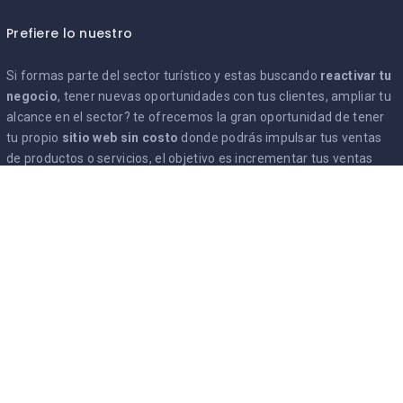
Prefiere lo nuestro
Si formas parte del sector turístico y estas buscando
reactivar tu
negocio
, tener nuevas oportunidades con tus clientes, ampliar tu
alcance en el sector? te ofrecemos la gran oportunidad de tener
tu propio
sitio web sin costo
donde podrás impulsar tus ventas
de productos o servicios, el objetivo es incrementar tus ventas
ahora
tienda online
Unete
No hacemos spam, no te preocupes
Estoy de acuerdo con
Terminos y Condiciones